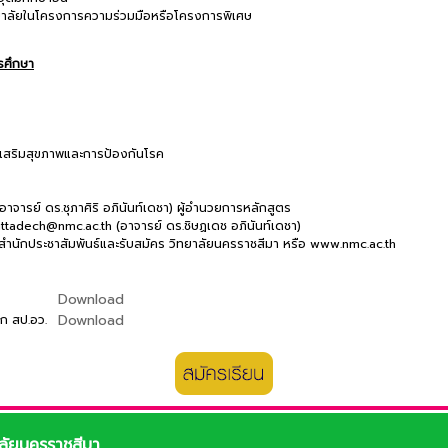
ยาลัยในโครงการความร่วมมือหรือโครงการพิเศษ
รศึกษา
้างเสริมสุขภาพและการป้องกันโรค
าจารย์ ดร.ชุภาศิริ อภินันท์เดชา) ผู้อำนวยการหลักสูตร
ittadech@nmc.ac.th (อาจารย์ ดร.ชิษฏเดช อภินันท์เดชา)
ำนักประชาสัมพันธ์และรับสมัคร วิทยาลัยนครราชสีมา หรือ www.nmc.ac.th
Download
Download
ก สป.อว.
ลัยนครราชสีมา