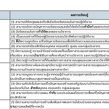
ผลการเรียนรู้
(1) สามารถให้เหตุผลและตัดสินใจเชิงจริยธรรมในการปฏิบัติงาน
(2) สามารถจัดการปัญหาทางจริยธรรมและข้อโต้แย้งโดย
คำนึง
ถึงผลกระทบที่ม
(3) มีจริยธรรมในการ
ทำวิจัย
และผลงานวิชาการ
(4) เป็นแบบอย่างที่ดีของผู้มีจรรยาบรรณวิชาชีพในการปฏิบัติงาน
(5)
ชี้นำ
ความถูกต้อง แก้ไขปัญหาจริยธรรมเพื่อให้เกิดความชอบธรรมของสั
(6) สามารถปกป้องสิทธิของบุคคล ครอบครัว ชุมชน และกลุ่มประชากร
(1) มีความรอบรู้ ความเข้าใจอย่างถ่องแท้ในเนื้อหาสาระของศาสตร์ทางสาธาร
เกี่ยวข้อง สามารถ
นำมา
ใช้ในการศึกษาค้นคว้าทางวิชาการ และการปฏิบัติอย่า
(2) มีความรู้ทางวิทยาการที่ทันสมัยทางการสาธารณสุขและเฉพาะสาขาวิชาที่ศึ
(1) สามารถวิเคราะห์และประยุกต์ความรู้จากศาสตร์ทางการสาธารณสุขและศาสตร์อ
พัฒนางานด้านสาธารณสุขและเฉพาะสาขาวิชา
(2) สามารถบูรณาการความรู้จากทฤษฎีด้านสาธารณสุขศาสตร์และศาสตร์อื่นที่
ประจักษ์ในการพัฒนาสุขภาพอย่างเป็นองค์รวม
(3) มีความคิดริเริ่มในการแก้ไขปัญหาและสร้างสรรค์รูปแบบ/นวัตกรรม/แนวป
และป้องกันโรค
สำหรับ
บุคคล ครอบครัว กลุ่มและชุมชน
(4) สามารถวิเคราะห์วางแผน
กำกับ
และประเมินผลโครงการเพื่อแก้ไขปัญหาสา
ประสิทธิภาพ
(1) มีความสามารถในการสร้างสัมพันธภาพและการมีส่วนร่วมของบุคคล ครอบ
งาน
ตามผลลัพธ์ที่คาดหวัง