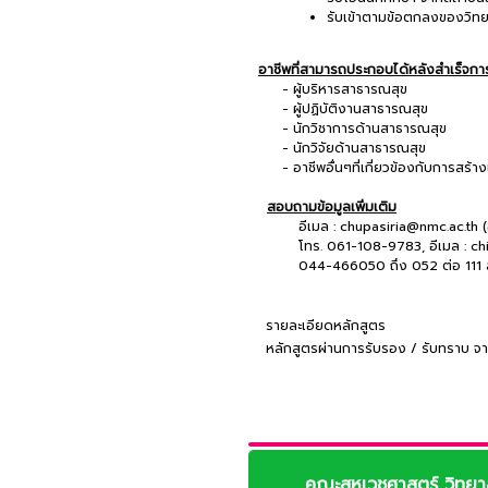
รับเข้าตามข้อตกลงของวิท
อาชีพที่สามารถประกอบได้หลังสำเร็จกา
- ผู้บริหารสาธารณสุข
- ผู้ปฏิบัติงานสาธารณสุข
- นักวิชาการด้านสาธารณสุข
- นักวิจัยด้านสาธารณสุข
- อาชีพอื่นๆที่เกี่ยวข้องกับการสร
สอบถามข้อมูลเพิ่มเติม
อีเมล : chupasiria@nmc.ac.th (อ
โทร. 061-108-9783, อีเมล : ch
044-466050 ถึง 052 ต่อ 111 ส
รายละเอียดหลักสูตร
หลักสูตรผ่านการรับรอง / รับทราบ จา
คณะสหเวชศาสตร์ วิทยา